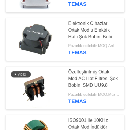
KALITE
TEMAS
KONTROLÜ
Elektronik Cihazlar
BIZE
Ortak Modlu Elektrik
ULAŞIN
Hattı Şok Bobini Bobinli
LCD Ekranlı
Pazarlık edilebilir MOQ:Anlaşma
TEMAS
HABERLER
Özelleştirilmiş Ortak
DURUMLAR
Mod AC Hat Filtresi Şok
Bobini SMD UU9.8
TEKLIF
Pazarlık edilebilir MOQ:Müzakere
TEMAS
ET
SITE
ISO9001 ile 10KHz
Ortak Mod İndüktör