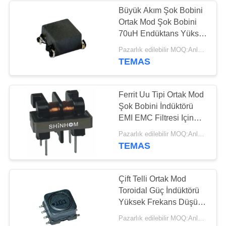
Büyük Akım Şok Bobini
Ortak Mod Şok Bobini
70uH Endüktans Yüksek
Frekans
Pazarlık edilebilir MOQ:Anlaşma
TEMAS
Ferrit Uu Tipi Ortak Mod
Şok Bobini İndüktörü
EMI EMC Filtresi Için
Yüksek Frekans
Pazarlık edilebilir MOQ:Anlaşma
TEMAS
Çift Telli Ortak Mod
Toroidal Güç İndüktörü
Yüksek Frekans Düşük
Direnç
Pazarlık edilebilir MOQ:Anlaşma