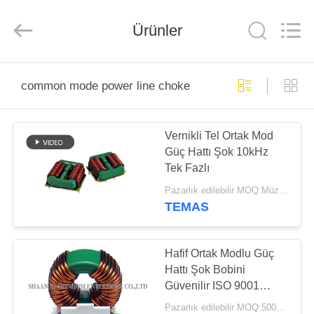
2026
Shaanxi
Shinhom
Enterprise
Ürünler
Co.,Ltd.
All
Rights
Reserved.
EV
common mode power line choke
ÜRÜNLER
Vernikli Tel Ortak Mod
Güç Hattı Şok 10kHz
VIDEOLAR
Tek Fazlı
Pazarlık edilebilir MOQ:Müzakere
HAKKIMIZDA
TEMAS
FABRIKA
Hafif Ortak Modlu Güç
TURU
Hattı Şok Bobini
Güvenilir ISO 9001
Sertifikası
Pazarlık edilebilir MOQ:5000PCS