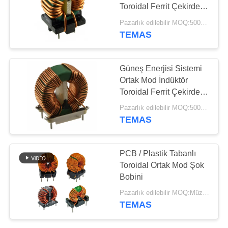
HARITASI
Toroidal Ferrit Çekirdek
İndüktör
Pazarlık edilebilir MOQ:5000PCS
PRIVACY
TEMAS
POLICY
Güneş Enerjisi Sistemi
Ortak Mod İndüktör
Toroidal Ferrit Çekirdek
İndüktör ISO9001
Pazarlık edilebilir MOQ:5000PCS
TEMAS
PCB / Plastik Tabanlı
Toroidal Ortak Mod Şok
Bobini
Pazarlık edilebilir MOQ:Müzakere
TEMAS