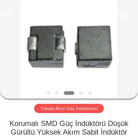
2026
Shaanxi
Shinhom
Enterprise
Co.,Ltd.
All
Rights
Reserved.
EV
ÜRÜNLER
VIDEOLAR
HAKKIMIZDA
FABRIKA
Yüksek Akım Güç İndüktörleri
TURU
Korumalı SMD Güç İndüktörü Düşük
Gürültü Yüksek Akım Sabit İndüktör