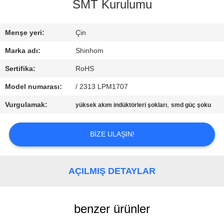
KALITE
SMT Kurulumu
KONTROLÜ
Menşe yeri:
Çin
BIZE
Marka adı:
Shinhom
ULAŞIN
Sertifika:
RoHS
Model numarası:
/ 2313 LPM1707
HABERLER
Vurgulamak:
,
yüksek akım indüktörleri şokları
smd güç şoku
DURUMLAR
BIZE ULAŞIN!
TEKLIF
AÇILMIŞ DETAYLAR
ET
SITE
benzer ürünler