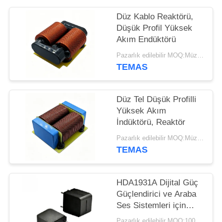
HARITASI
Düz Kablo Reaktörü,
Düşük Profil Yüksek
PRIVACY
Akım Endüktörü
POLICY
Pazarlık edilebilir MOQ:Müzakere
TEMAS
Düz Tel Düşük Profilli
Yüksek Akım
İndüktörü, Reaktör
Pazarlık edilebilir MOQ:Müzakere
TEMAS
HDA1931A Dijital Güç
Güçlendirici ve Araba
Ses Sistemleri için
Yüksek Akım Güç
Pazarlık edilebilir MOQ:100