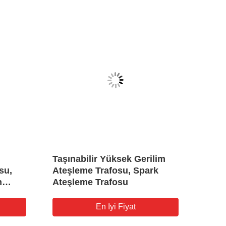
Taşınabilir Yüksek Gerilim
Gaz/
su,
Ateşleme Trafosu, Spark
Jene
n
Ateşleme Trafosu
Geri
eme
15K
En Iyi Fiyat