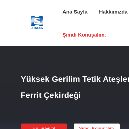
Ana Sayfa
Hakkımızda
Ana Sayfa
/
Ürünler
/
Yüksek Gerilim Ateşleme Trafosu
/
Y
Şimdi Konuşalım.
Yüksek Gerilim Tetik Ateşl
Ferrit Çekirdeği
En Iyi Fiyat
Şimdi Konuşalım.