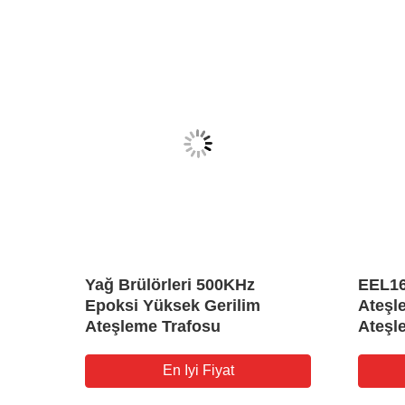
Yağ Brülörleri 500KHz
EEL16
u
Epoksi Yüksek Gerilim
Ateşl
Ateşleme Trafosu
Ateşl
En Iyi Fiyat