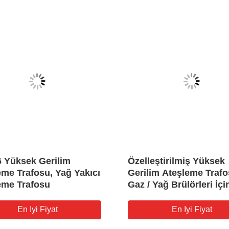
 Yüksek Gerilim
Özelleştirilmiş Yüksek
eme Trafosu, Yağ Yakıcı
Gerilim Ateşleme Trafo
eme Trafosu
Gaz / Yağ Brülörleri İçi
Ocak Elektronik Ateşl
Transformatörleri
En Iyi Fiyat
En Iyi Fiyat