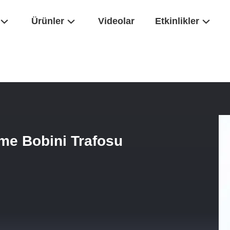
Ürünler
Videolar
Etkinlikler
üksek Gerilim Tetik Ateşleme Bobini Trafosu Ferrit Çekirdeği
eme Bobini Trafosu