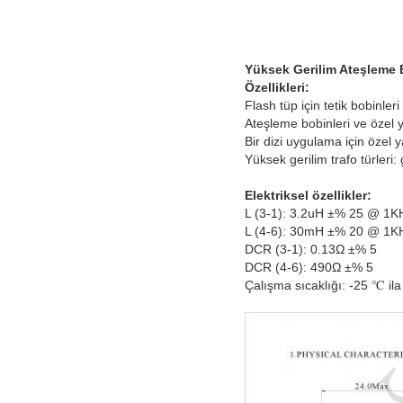
Yüksek Gerilim Ateşleme B
Özellikleri:
Flash tüp için tetik bobinleri
Ateşleme bobinleri ve özel 
Bir dizi uygulama için özel 
Yüksek gerilim trafo türleri:
Elektriksel özellikler:
L (3-1): 3.2uH ±% 25 @ 1K
L (4-6): 30mH ±% 20 @ 1K
DCR (3-1): 0.13Ω ±% 5
DCR (4-6): 490Ω ±% 5
Çalışma sıcaklığı: -25 ℃ ila