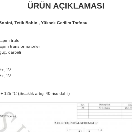
ÜRÜN AÇIKLAMASI
obini, Tetik Bobini, Yüksek Gerilim Trafosu
yapım trafo
yapım transformatörler
 güç, darbeli
Hz, 1V
Hz, 1V
 + 125 ℃ (Sıcaklık artışı 40 rise dahil)