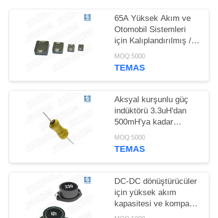
HARITASI
65A Yüksek Akım ve
PRIVACY
Otomobil Sistemleri
için Kalıplandırılmış /
POLICY
Kalkanlı Yapı ile Düşük
MOQ:5000
Profilli Güç Indüktörü
TEMAS
Aksyal kurşunlu güç
indüktörü 3.3uH'dan
500mH'ya kadar
endüktansa aralığı
MOQ:5000
yüksek akım
TEMAS
kapasitesi ve ferrit
çekirdeği yapısı
DC-DC dönüştürücüler
için yüksek akım
kapasitesi ve kompakt
tasarımı olan kalkanlı