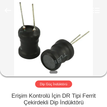
2026
Shaanxi
Shinhom
Enterprise
Co.,Ltd.
All
Rights
Reserved.
EV
ÜRÜNLER
VIDEOLAR
HAKKIMIZDA
FABRIKA
Dip Güç İndüktörü
TURU
Erişim Kontrolü İçin DR Tipi Ferrit
Çekirdekli Dip İndüktörü