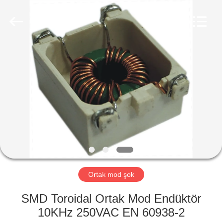
2026
Shaanxi
Shinhom
Enterprise
Co.,Ltd.
All
Rights
Reserved.
EV
ÜRÜNLER
VIDEOLAR
HAKKIMIZDA
FABRIKA
Ortak mod şok
TURU
SMD Toroidal Ortak Mod Endüktör
10KHz 250VAC EN 60938-2