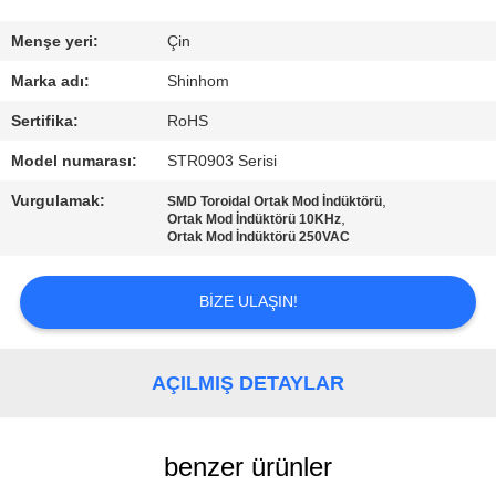
KALITE
KONTROLÜ
Menşe yeri:
Çin
Marka adı:
Shinhom
BIZE
Sertifika:
RoHS
ULAŞIN
Model numarası:
STR0903 Serisi
Vurgulamak:
,
SMD Toroidal Ortak Mod İndüktörü
HABERLER
,
Ortak Mod İndüktörü 10KHz
Ortak Mod İndüktörü 250VAC
DURUMLAR
BIZE ULAŞIN!
TEKLIF
AÇILMIŞ DETAYLAR
ET
SITE
benzer ürünler