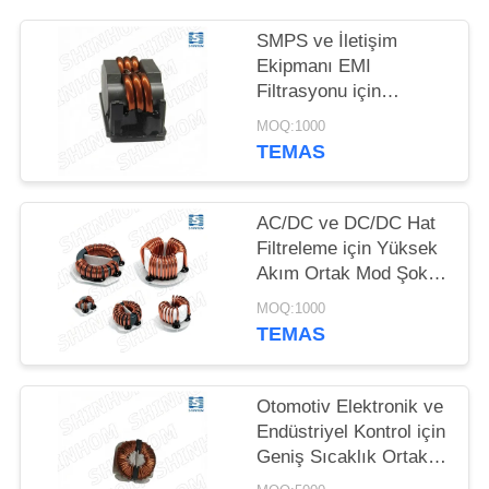
HARITASI
SMPS ve İletişim
PRIVACY
Ekipmanı EMI
Filtrasyonu için
POLICY
Common Mode
MOQ:1000
İnduktans SQ2516-
TEMAS
6R8Y
AC/DC ve DC/DC Hat
Filtreleme için Yüksek
Akım Ortak Mod Şok
Bobini TRF Serisi
MOQ:1000
TEMAS
Otomotiv Elektronik ve
Endüstriyel Kontrol için
Geniş Sıcaklık Ortak
Mod İndüktansi